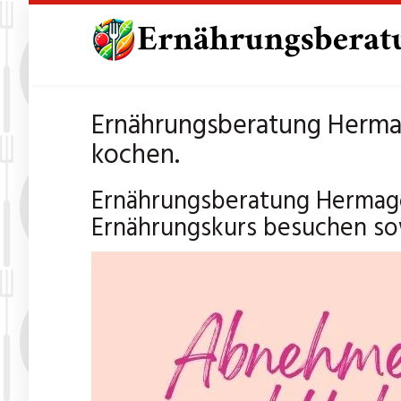
Skip
to
main
content
Ernährungsberatung Hermag
kochen.
Ernährungsberatung Hermago
Ernährungskurs besuchen so