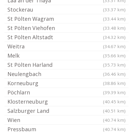
Laa an der Thaya
(33.31 km)
Stockerau
(33.37 km)
St Pölten Wagram
(33.44 km)
St Pölten Viehofen
(33.48 km)
St Pölten Altstadt
(34.32 km)
Weitra
(34.67 km)
Melk
(35.66 km)
St Pölten Harland
(35.73 km)
Neulengbach
(36.46 km)
Korneuburg
(38.86 km)
Pöchlarn
(39.39 km)
Klosterneuburg
(40.45 km)
Salzburger Land
(40.51 km)
Wien
(40.74 km)
Pressbaum
(40.74 km)