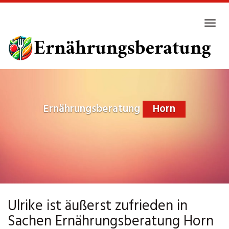
Skip
to
Tog
main
navi
content
Ernährungsberatung
Horn
Ulrike ist äußerst zufrieden in
Sachen Ernährungsberatung Horn