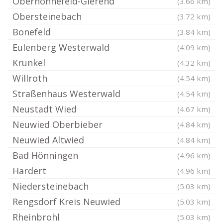
Oberhonnefeld-Gierend
(3.66 km)
Obersteinebach
(3.72 km)
Bonefeld
(3.84 km)
Eulenberg Westerwald
(4.09 km)
Krunkel
(4.32 km)
Willroth
(4.54 km)
Straßenhaus Westerwald
(4.54 km)
Neustadt Wied
(4.67 km)
Neuwied Oberbieber
(4.84 km)
Neuwied Altwied
(4.84 km)
Bad Hönningen
(4.96 km)
Hardert
(4.96 km)
Niedersteinebach
(5.03 km)
Rengsdorf Kreis Neuwied
(5.03 km)
Rheinbrohl
(5.03 km)