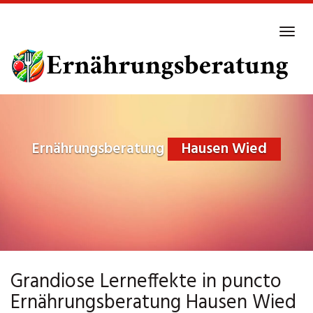
Skip
to
Tog
main
navi
content
Ernährungsberatung
Hausen Wied
Grandiose Lerneffekte in puncto
Ernährungsberatung Hausen Wied