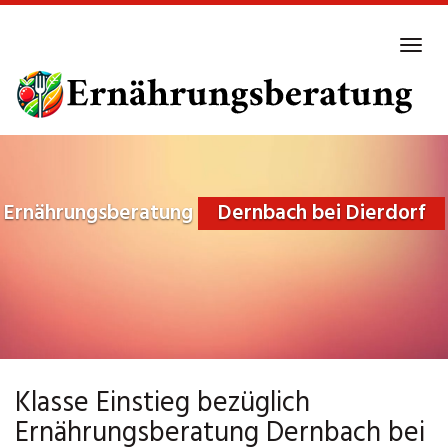
Skip
to
Tog
main
navi
content
Ernährungsberatung
Dernbach bei Dierdorf
Klasse Einstieg bezüglich
Ernährungsberatung Dernbach bei