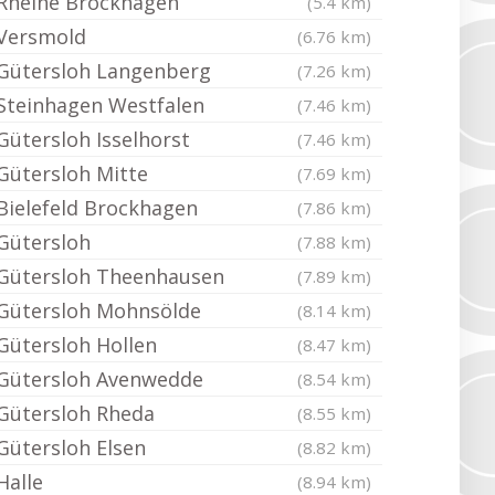
Rheine Brockhagen
(5.4 km)
Versmold
(6.76 km)
Gütersloh Langenberg
(7.26 km)
Steinhagen Westfalen
(7.46 km)
Gütersloh Isselhorst
(7.46 km)
Gütersloh Mitte
(7.69 km)
Bielefeld Brockhagen
(7.86 km)
Gütersloh
(7.88 km)
Gütersloh Theenhausen
(7.89 km)
Gütersloh Mohnsölde
(8.14 km)
Gütersloh Hollen
(8.47 km)
Gütersloh Avenwedde
(8.54 km)
Gütersloh Rheda
(8.55 km)
Gütersloh Elsen
(8.82 km)
Halle
(8.94 km)