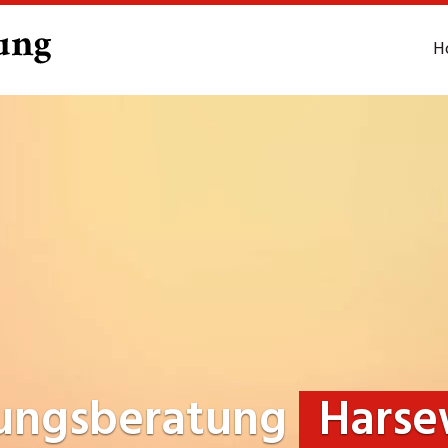
H
ungsberatung
Harse