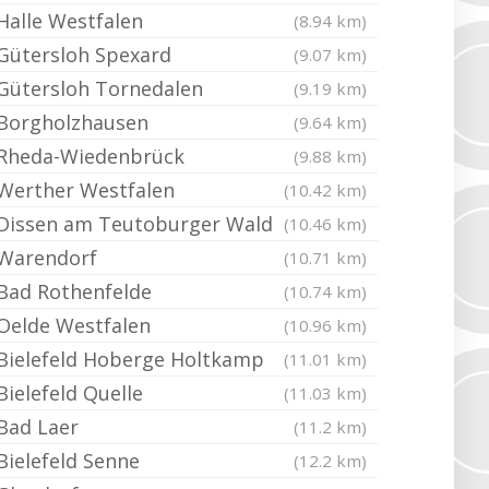
Halle Westfalen
(8.94 km)
Gütersloh Spexard
(9.07 km)
Gütersloh Tornedalen
(9.19 km)
Borgholzhausen
(9.64 km)
Rheda-Wiedenbrück
(9.88 km)
Werther Westfalen
(10.42 km)
Dissen am Teutoburger Wald
(10.46 km)
Warendorf
(10.71 km)
Bad Rothenfelde
(10.74 km)
Oelde Westfalen
(10.96 km)
Bielefeld Hoberge Holtkamp
(11.01 km)
Bielefeld Quelle
(11.03 km)
Bad Laer
(11.2 km)
Bielefeld Senne
(12.2 km)