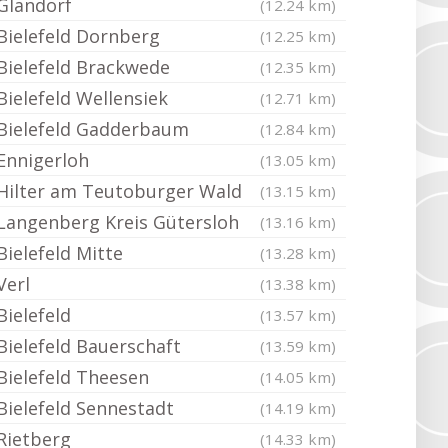
Glandorf
(12.24 km)
Bielefeld Dornberg
(12.25 km)
Bielefeld Brackwede
(12.35 km)
Bielefeld Wellensiek
(12.71 km)
Bielefeld Gadderbaum
(12.84 km)
Ennigerloh
(13.05 km)
Hilter am Teutoburger Wald
(13.15 km)
Langenberg Kreis Gütersloh
(13.16 km)
Bielefeld Mitte
(13.28 km)
Verl
(13.38 km)
Bielefeld
(13.57 km)
Bielefeld Bauerschaft
(13.59 km)
Bielefeld Theesen
(14.05 km)
Bielefeld Sennestadt
(14.19 km)
Rietberg
(14.33 km)