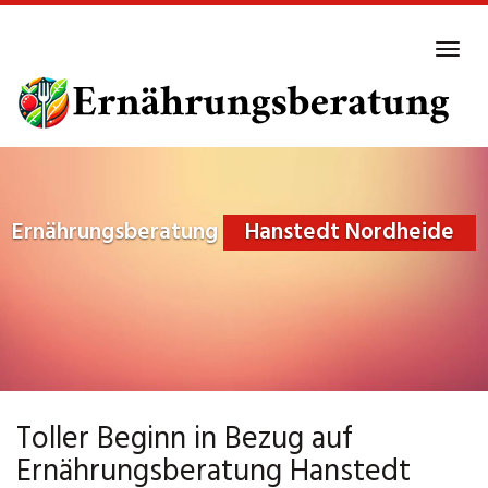
Skip
to
Tog
main
navi
content
Ernährungsberatung
Hanstedt Nordheide
Toller Beginn in Bezug auf
Ernährungsberatung Hanstedt