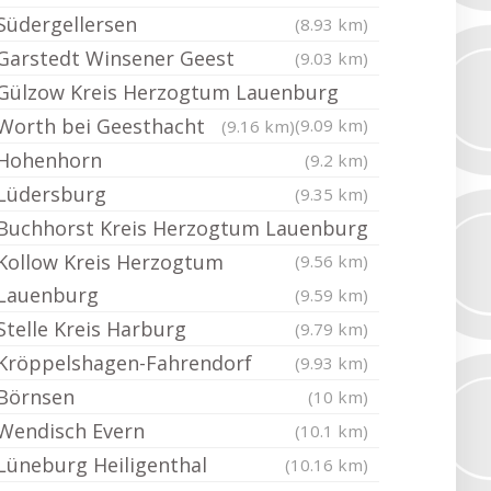
Südergellersen
(8.93 km)
Garstedt Winsener Geest
(9.03 km)
Gülzow Kreis Herzogtum Lauenburg
Worth bei Geesthacht
(9.09 km)
(9.16 km)
Hohenhorn
(9.2 km)
Lüdersburg
(9.35 km)
Buchhorst Kreis Herzogtum Lauenburg
Kollow Kreis Herzogtum
(9.56 km)
Lauenburg
(9.59 km)
Stelle Kreis Harburg
(9.79 km)
Kröppelshagen-Fahrendorf
(9.93 km)
Börnsen
(10 km)
Wendisch Evern
(10.1 km)
Lüneburg Heiligenthal
(10.16 km)