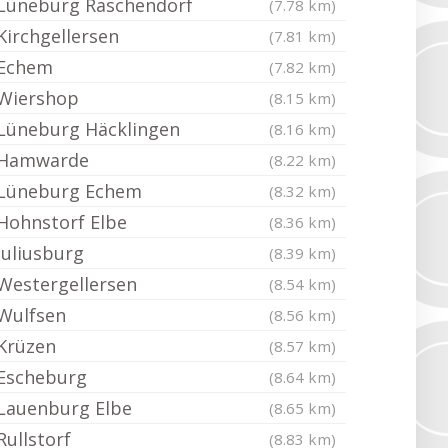
Lüneburg Raschendorf
(7.78 km)
Kirchgellersen
(7.81 km)
Echem
(7.82 km)
Wiershop
(8.15 km)
Lüneburg Häcklingen
(8.16 km)
Hamwarde
(8.22 km)
Lüneburg Echem
(8.32 km)
Hohnstorf Elbe
(8.36 km)
Juliusburg
(8.39 km)
Westergellersen
(8.54 km)
Wulfsen
(8.56 km)
Krüzen
(8.57 km)
Escheburg
(8.64 km)
Lauenburg Elbe
(8.65 km)
Rullstorf
(8.83 km)