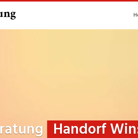
H
eratung
Handorf Win