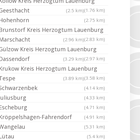
Kollow Kreis Herzogtum Lauenburg
Geesthacht
(1.76 km)
(2.5 km)
Hohenhorn
(2.75 km)
Brunstorf Kreis Herzogtum Lauenburg
Marschacht
(2.83 km)
(2.96 km)
Gülzow Kreis Herzogtum Lauenburg
Dassendorf
(2.97 km)
(3.29 km)
Krukow Kreis Herzogtum Lauenburg
Tespe
(3.58 km)
(3.89 km)
Schwarzenbek
(4.14 km)
Juliusburg
(4.33 km)
Escheburg
(4.71 km)
Kröppelshagen-Fahrendorf
(4.91 km)
Wangelau
(5.31 km)
Lütau
(5.4 km)