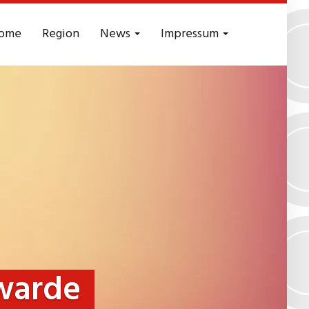
ome
Region
News
Impressum
warde