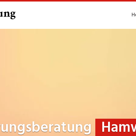
H
rungsberatung
Ham