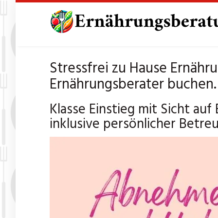
Skip
to
main
content
Stressfrei zu Hause Ernäh
Ernährungsberater buchen.
Klasse Einstieg mit Sicht a
inklusive persönlicher Betre