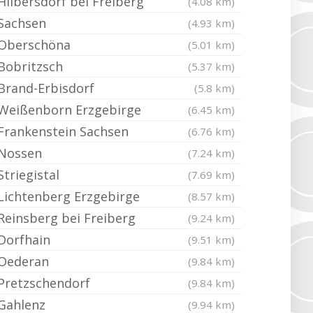
Hilbersdorf bei Freiberg
(4.08 km)
Sachsen
(4.93 km)
Oberschöna
(5.01 km)
Bobritzsch
(5.37 km)
Brand-Erbisdorf
(5.8 km)
Weißenborn Erzgebirge
(6.45 km)
Frankenstein Sachsen
(6.76 km)
Nossen
(7.24 km)
Striegistal
(7.69 km)
Lichtenberg Erzgebirge
(8.57 km)
Reinsberg bei Freiberg
(9.24 km)
Dorfhain
(9.51 km)
Oederan
(9.84 km)
Pretzschendorf
(9.84 km)
Gahlenz
(9.94 km)