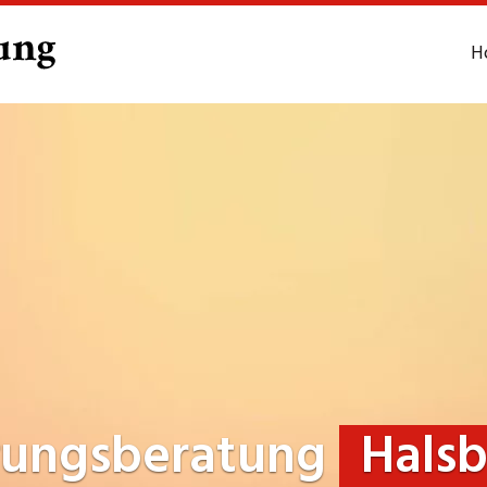
H
rungsberatung
Hals