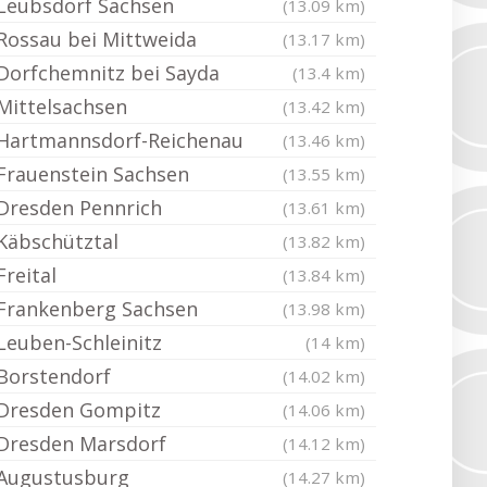
Leubsdorf Sachsen
(13.09 km)
Rossau bei Mittweida
(13.17 km)
Dorfchemnitz bei Sayda
(13.4 km)
Mittelsachsen
(13.42 km)
Hartmannsdorf-Reichenau
(13.46 km)
Frauenstein Sachsen
(13.55 km)
Dresden Pennrich
(13.61 km)
Käbschütztal
(13.82 km)
Freital
(13.84 km)
Frankenberg Sachsen
(13.98 km)
Leuben-Schleinitz
(14 km)
Borstendorf
(14.02 km)
Dresden Gompitz
(14.06 km)
Dresden Marsdorf
(14.12 km)
Augustusburg
(14.27 km)