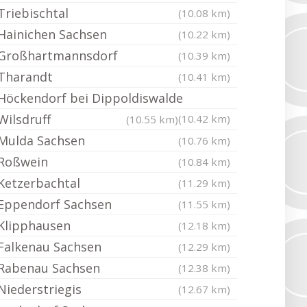
Triebischtal
(10.08 km)
Hainichen Sachsen
(10.22 km)
Großhartmannsdorf
(10.39 km)
Tharandt
(10.41 km)
Höckendorf bei Dippoldiswalde
Wilsdruff
(10.42 km)
(10.55 km)
Mulda Sachsen
(10.76 km)
Roßwein
(10.84 km)
Ketzerbachtal
(11.29 km)
Eppendorf Sachsen
(11.55 km)
Klipphausen
(12.18 km)
Falkenau Sachsen
(12.29 km)
Rabenau Sachsen
(12.38 km)
Niederstriegis
(12.67 km)