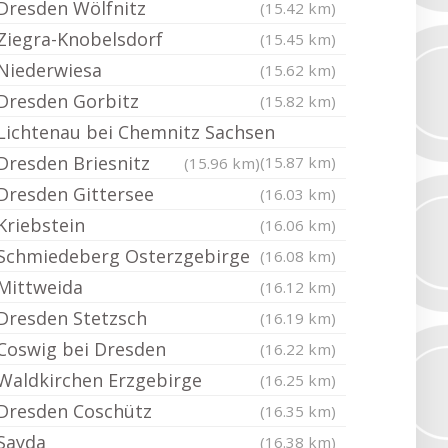
Dresden Wölfnitz
(15.42 km)
Ziegra-Knobelsdorf
(15.45 km)
Niederwiesa
(15.62 km)
Dresden Gorbitz
(15.82 km)
Lichtenau bei Chemnitz Sachsen
Dresden Briesnitz
(15.87 km)
(15.96 km)
Dresden Gittersee
(16.03 km)
Kriebstein
(16.06 km)
Schmiedeberg Osterzgebirge
(16.08 km)
Mittweida
(16.12 km)
Dresden Stetzsch
(16.19 km)
Coswig bei Dresden
(16.22 km)
Waldkirchen Erzgebirge
(16.25 km)
Dresden Coschütz
(16.35 km)
Sayda
(16.38 km)