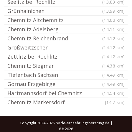
Seelitz bei Rochlitz
(13.83 km)
Grünhainichen
(13.99 km)
Chemnitz Altchemnitz
(14.02 km)
Chemnitz Adelsberg
(14.11 km)
Chemnitz Reichenbrand
(14.12 km)
Großweitzschen
(14.12 km)
Zettlitz bei Rochlitz
(14.12 km)
Chemnitz Siegmar
(14.38 km)
Tiefenbach Sachsen
(14.49 km)
Gornau Erzgebirge
(14.49 km)
Hartmannsdorf bei Chemnitz
(14.54 km)
Chemnitz Markersdorf
(14.7 km)
Copyright 2024-2025 by de-ernaehrungsberatung.de |
6.8.2026