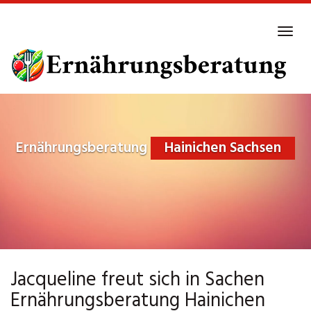
Skip
to
Tog
main
navi
content
Ernährungsberatung
Hainichen Sachsen
Jacqueline freut sich in Sachen
Ernährungsberatung Hainichen