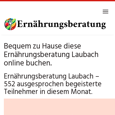
Skip
to
Tog
main
navi
content
Bequem zu Hause diese
Ernährungsberatung Laubach
online buchen.
Ernährungsberatung Laubach –
552 ausgesprochen begeisterte
Teilnehmer in diesem Monat.