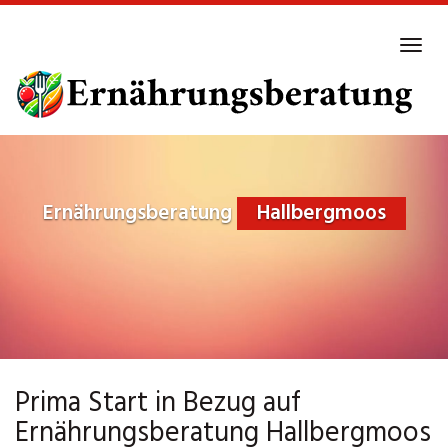
Skip
to
Tog
main
navi
content
Ernährungsberatung
Hallbergmoos
Prima Start in Bezug auf
Ernährungsberatung Hallbergmoos