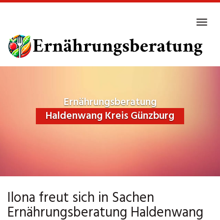
Skip
to
Tog
main
navi
content
Ernährungsberatung
Haldenwang Kreis Günzburg
Ilona freut sich in Sachen
Ernährungsberatung Haldenwang