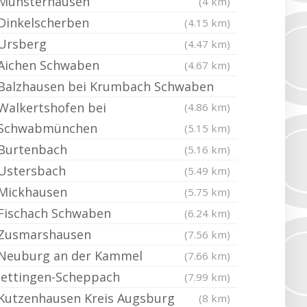
Münsterhausen
(4 km)
Dinkelscherben
(4.15 km)
Ursberg
(4.47 km)
Aichen Schwaben
(4.67 km)
Balzhausen bei Krumbach Schwaben
Walkertshofen bei
(4.86 km)
Schwabmünchen
(5.15 km)
Burtenbach
(5.16 km)
Ustersbach
(5.49 km)
Mickhausen
(5.75 km)
Fischach Schwaben
(6.24 km)
Zusmarshausen
(7.56 km)
Neuburg an der Kammel
(7.66 km)
Jettingen-Scheppach
(7.99 km)
Kutzenhausen Kreis Augsburg
(8 km)