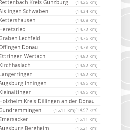
Rettenbach Kreis Günzburg
(14.26 km)
Aislingen Schwaben
(14.34 km)
Kettershausen
(14.68 km)
Heretsried
(14.73 km)
Graben Lechfeld
(14.76 km)
Offingen Donau
(14.79 km)
Ettringen Wertach
(14.83 km)
Kirchhaslach
(14.93 km)
Langerringen
(14.93 km)
Augsburg Inningen
(14.95 km)
Kleinaitingen
(14.95 km)
Holzheim Kreis Dillingen an der Donau
Gundremmingen
(14.97 km)
(15.11 km)
Emersacker
(15.11 km)
Augsburg Bergheim
(15.21 km)