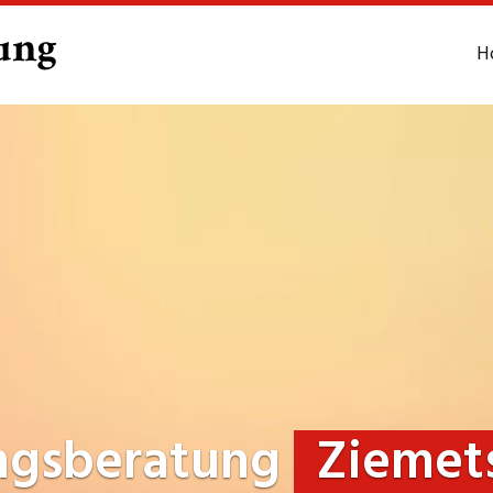
H
ngsberatung
Ziemet