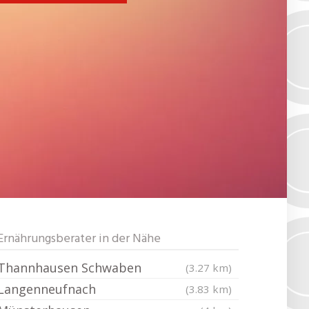
Ernährungsberater in der Nähe
Thannhausen Schwaben
(3.27 km)
Langenneufnach
(3.83 km)