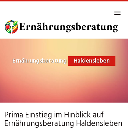
Skip
to
Tog
main
navi
content
Ernährungsberatung
Haldensleben
Prima Einstieg im Hinblick auf
Ernährungsberatung Haldensleben