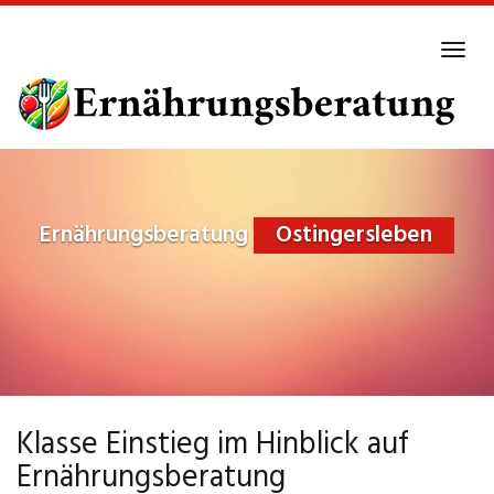
Skip
to
Tog
main
navi
content
Ernährungsberatung
Ostingersleben
Klasse Einstieg im Hinblick auf
Ernährungsberatung