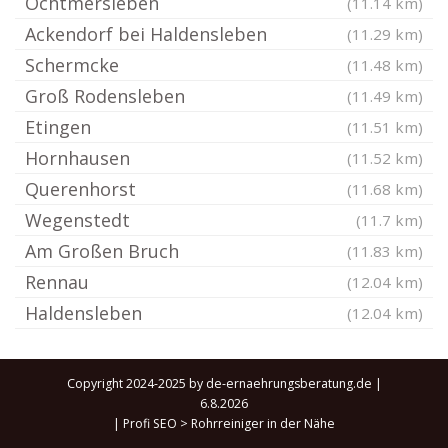
Ochtmersleben
(11.14 km)
Ackendorf bei Haldensleben
(11.29 km)
Schermcke
(11.48 km)
Groß Rodensleben
(11.49 km)
Etingen
(11.51 km)
Hornhausen
(11.52 km)
Querenhorst
(11.68 km)
Wegenstedt
(11.7 km)
Am Großen Bruch
(11.83 km)
Rennau
(12.04 km)
Haldensleben
(12.04 km)
Copyright 2024-2025 by de-ernaehrungsberatung.de |
6.8.2026
|
Profi SEO
>
Rohrreiniger in der Nähe