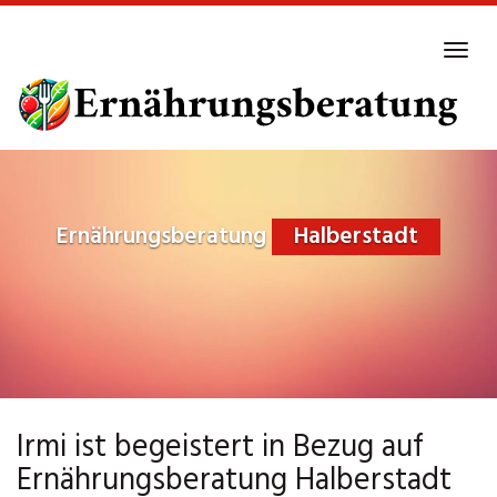
Skip
to
Tog
main
navi
content
Ernährungsberatung
Halberstadt
Irmi ist begeistert in Bezug auf
Ernährungsberatung Halberstadt