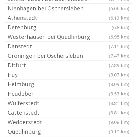
Nienhagen bei Oschersleben
(6.06 km)
Athenstedt
(6.13 km)
Derenburg
(6.8 km)
Westerhausen bei Quedlinburg
(6.95 km)
Danstedt
(7.11 km)
Gröningen bei Oschersleben
(7.47 km)
Ditfurt
(7.89 km)
Huy
(8.07 km)
Heimburg
(8.09 km)
Heudeber
(8.53 km)
Wulferstedt
(8.81 km)
Cattenstedt
(8.81 km)
Wedderstedt
(9.08 km)
Quedlinburg
(9.12 km)