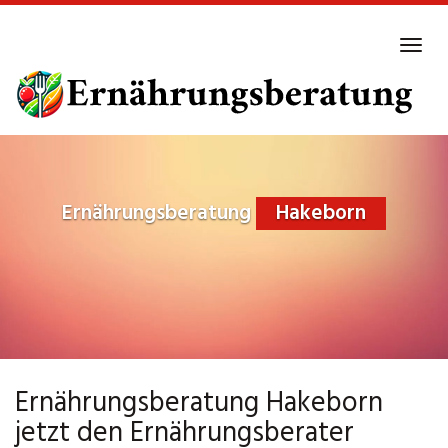
Skip
to
Tog
main
navi
content
Ernährungsberatung
Hakeborn
Ernährungsberatung Hakeborn
jetzt den Ernährungsberater