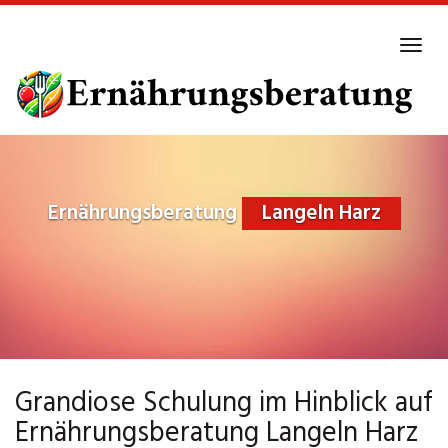
Skip
to
Tog
main
navi
content
Ernährungsberatung
Langeln Harz
Grandiose Schulung im Hinblick auf
Ernährungsberatung Langeln Harz