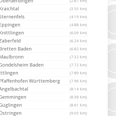
Oberderdingen
(2.87 km)
Kraichtal
(3.53 km)
Sternenfels
(4.19 km)
Eppingen
(4.88 km)
Knittlingen
(6.09 km)
Zaberfeld
(6.24 km)
Bretten Baden
(6.82 km)
Maulbronn
(7.32 km)
Gondelsheim Baden
(7.72 km)
Ittlingen
(7.89 km)
Pfaffenhofen Württemberg
(7.96 km)
Angelbachtal
(8.14 km)
Gemmingen
(8.38 km)
Güglingen
(8.61 km)
Östringen
(9.05 km)