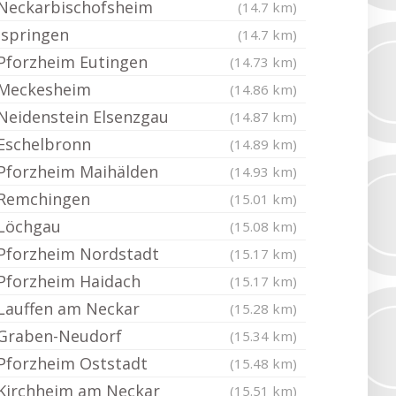
Neckarbischofsheim
(14.7 km)
Ispringen
(14.7 km)
Pforzheim Eutingen
(14.73 km)
Meckesheim
(14.86 km)
Neidenstein Elsenzgau
(14.87 km)
Eschelbronn
(14.89 km)
Pforzheim Maihälden
(14.93 km)
Remchingen
(15.01 km)
Löchgau
(15.08 km)
Pforzheim Nordstadt
(15.17 km)
Pforzheim Haidach
(15.17 km)
Lauffen am Neckar
(15.28 km)
Graben-Neudorf
(15.34 km)
Pforzheim Oststadt
(15.48 km)
Kirchheim am Neckar
(15.51 km)