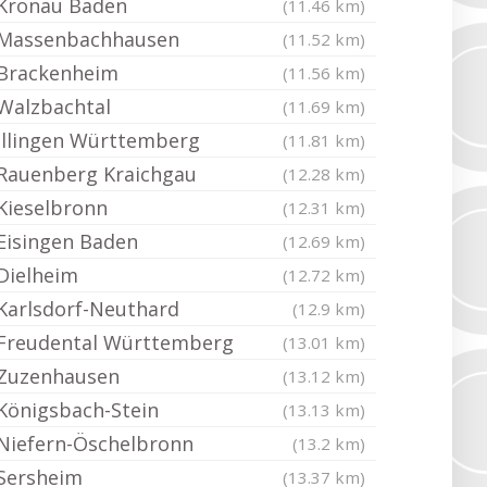
Kronau Baden
(11.46 km)
Massenbachhausen
(11.52 km)
Brackenheim
(11.56 km)
Walzbachtal
(11.69 km)
Illingen Württemberg
(11.81 km)
Rauenberg Kraichgau
(12.28 km)
Kieselbronn
(12.31 km)
Eisingen Baden
(12.69 km)
Dielheim
(12.72 km)
Karlsdorf-Neuthard
(12.9 km)
Freudental Württemberg
(13.01 km)
Zuzenhausen
(13.12 km)
Königsbach-Stein
(13.13 km)
Niefern-Öschelbronn
(13.2 km)
Sersheim
(13.37 km)