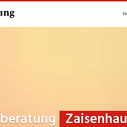
H
sberatung
Zaisenha