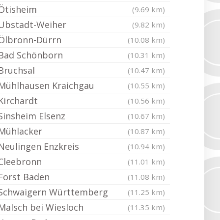
Ötisheim
(9.69 km)
Ubstadt-Weiher
(9.82 km)
Ölbronn-Dürrn
(10.08 km)
Bad Schönborn
(10.31 km)
Bruchsal
(10.47 km)
Mühlhausen Kraichgau
(10.55 km)
Kirchardt
(10.56 km)
Sinsheim Elsenz
(10.67 km)
Mühlacker
(10.87 km)
Neulingen Enzkreis
(10.94 km)
Cleebronn
(11.01 km)
Forst Baden
(11.08 km)
Schwaigern Württemberg
(11.25 km)
Malsch bei Wiesloch
(11.35 km)