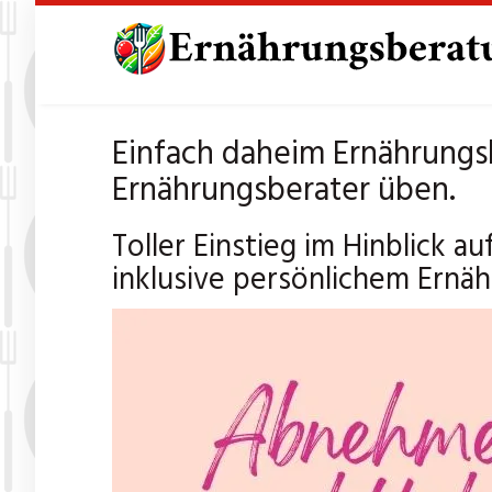
Skip
to
main
content
Einfach daheim Ernährung
Ernährungsberater üben.
Toller Einstieg im Hinblick
inklusive persönlichem Ernä