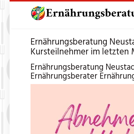
Skip
to
main
content
Ernährungsberatung Neusta
Kursteilnehmer im letzten
Ernährungsberatung Neustad
Ernährungsberater Ernährun