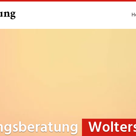
H
ngsberatung
Wolter