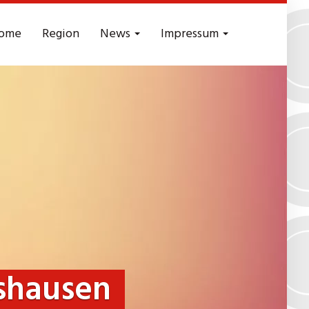
ome
Region
News
Impressum
shausen