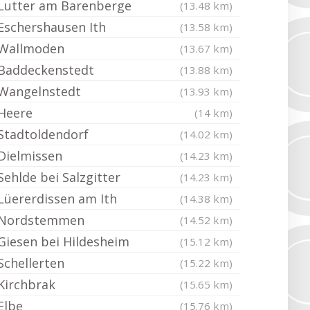
Lutter am Barenberge
(13.48 km)
Eschershausen Ith
(13.58 km)
Wallmoden
(13.67 km)
Baddeckenstedt
(13.88 km)
Wangelnstedt
(13.93 km)
Heere
(14 km)
Stadtoldendorf
(14.02 km)
Dielmissen
(14.23 km)
Sehlde bei Salzgitter
(14.23 km)
Lüererdissen am Ith
(14.38 km)
Nordstemmen
(14.52 km)
Giesen bei Hildesheim
(15.12 km)
Schellerten
(15.22 km)
Kirchbrak
(15.65 km)
Elbe
(15.76 km)