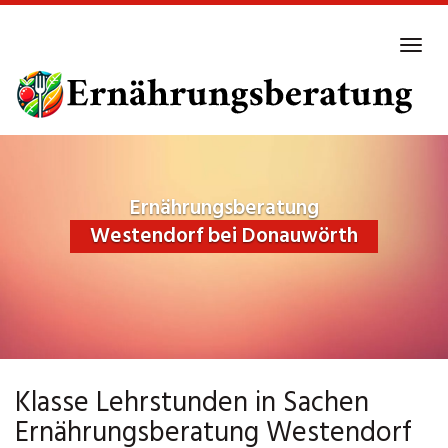
Skip
to
Tog
main
navi
content
Ernährungsberatung
Westendorf bei Donauwörth
Klasse Lehrstunden in Sachen
Ernährungsberatung Westendorf