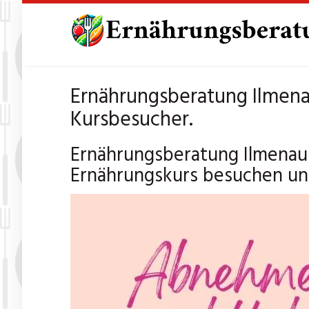
Skip
to
main
content
Ernährungsberatung Ilmena
Kursbesucher.
Ernährungsberatung Ilmenau
Ernährungskurs besuchen und