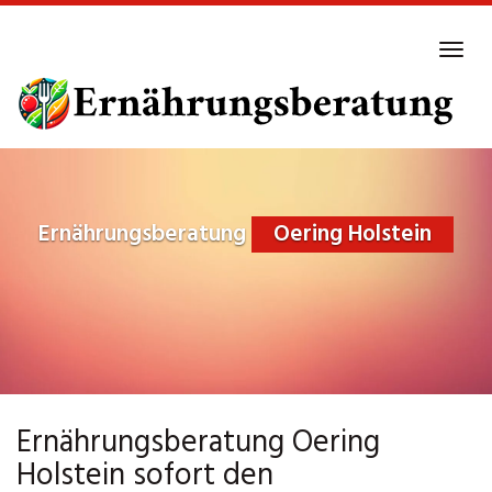
Skip
to
Tog
main
navi
content
Ernährungsberatung
Oering Holstein
Ernährungsberatung Oering
Holstein sofort den