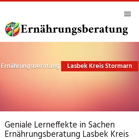
Skip
to
Tog
main
navi
content
Ernährungsberatung
Lasbek Kreis Stormarn
Geniale Lerneffekte in Sachen
Ernährungsberatung Lasbek Kreis