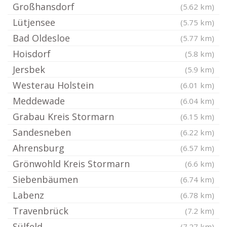
Großhansdorf
(5.62 km)
Lütjensee
(5.75 km)
Bad Oldesloe
(5.77 km)
Hoisdorf
(5.8 km)
Jersbek
(5.9 km)
Westerau Holstein
(6.01 km)
Meddewade
(6.04 km)
Grabau Kreis Stormarn
(6.15 km)
Sandesneben
(6.22 km)
Ahrensburg
(6.57 km)
Grönwohld Kreis Stormarn
(6.6 km)
Siebenbäumen
(6.74 km)
Labenz
(6.78 km)
Travenbrück
(7.2 km)
Sülfeld
(7.27 km)