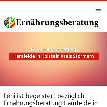
Skip
to
Tog
main
navi
content
Ernährungsberatung
Hamfelde in Holstein Kreis Stormarn
Leni ist begeistert bezüglich
Ernährungsberatung Hamfelde in