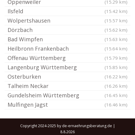
Oppenweiler
(15.29 km)
Ilsfeld
(15.42 km)
Wolpertshausen
(15.57 km)
Dörzbach
(15.62 km)
Bad Wimpfen
(15.63 km)
Heilbronn Frankenbach
(15.64 km)
Offenau Württemberg
(15.79 km)
Langenburg Württemberg
(15.85 km)
Osterburken
(16.22 km)
Talheim Neckar
(16.26 km)
Gundelsheim Württemberg
(16.45 km)
Mulfingen Jagst
(16.46 km)
Copyright 2024-2025 by de-ernaehrungsberatung.de |
8.8.2026