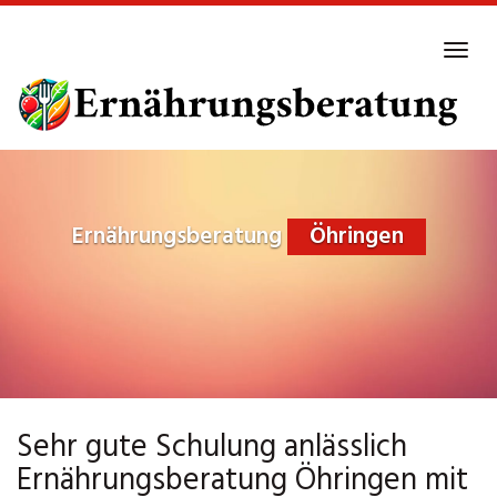
Skip
to
Tog
main
navi
content
Ernährungsberatung
Öhringen
Sehr gute Schulung anlässlich
Ernährungsberatung Öhringen mit