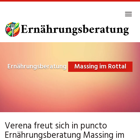
Skip
to
Tog
main
navi
content
Ernährungsberatung
Massing im Rottal
Verena freut sich in puncto
Ernährungsberatung Massing im