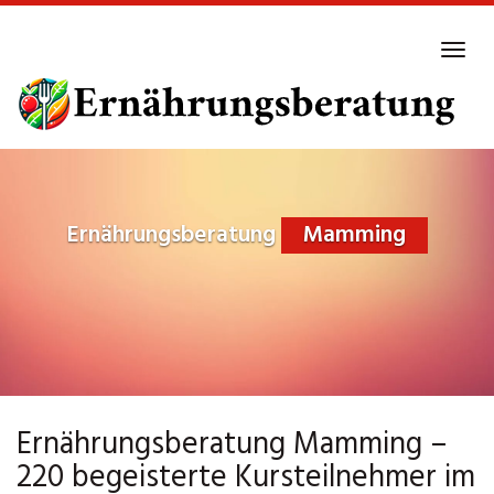
Skip
to
Tog
main
navi
content
Ernährungsberatung
Mamming
Ernährungsberatung Mamming –
220 begeisterte Kursteilnehmer im