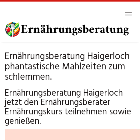
Skip
to
Tog
main
navi
content
Ernährungsberatung Haigerloch
phantastische Mahlzeiten zum
schlemmen.
Ernährungsberatung Haigerloch
jetzt den Ernährungsberater
Ernährungskurs teilnehmen sowie
genießen.