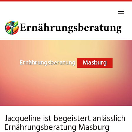
Skip
to
Tog
main
navi
content
Ernährungsberatung
Masburg
Jacqueline ist begeistert anlässlich
Ernährungsberatung Masburg