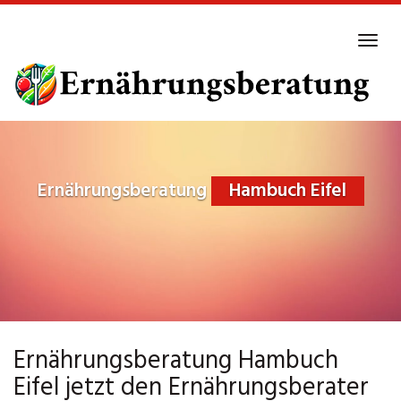
Skip
to
Tog
main
navi
content
Ernährungsberatung
Hambuch Eifel
Ernährungsberatung Hambuch
Eifel jetzt den Ernährungsberater