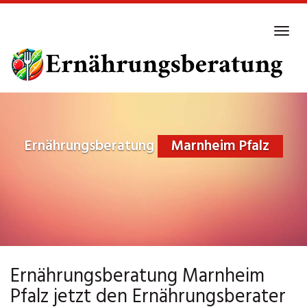
Skip
to
Tog
main
navi
content
Ernährungsberatung
Marnheim Pfalz
Ernährungsberatung Marnheim
Pfalz jetzt den Ernährungsberater