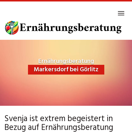
Skip
to
Tog
main
navi
content
Ernährungsberatung
Markersdorf bei Görlitz
Svenja ist extrem begeistert in
Bezug auf Ernährungsberatung