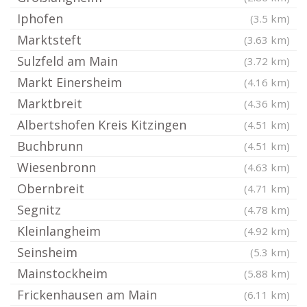
Iphofen
(3.5 km)
Marktsteft
(3.63 km)
Sulzfeld am Main
(3.72 km)
Markt Einersheim
(4.16 km)
Marktbreit
(4.36 km)
Albertshofen Kreis Kitzingen
(4.51 km)
Buchbrunn
(4.51 km)
Wiesenbronn
(4.63 km)
Obernbreit
(4.71 km)
Segnitz
(4.78 km)
Kleinlangheim
(4.92 km)
Seinsheim
(5.3 km)
Mainstockheim
(5.88 km)
Frickenhausen am Main
(6.11 km)