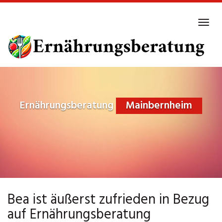
Skip
to
Tog
main
navi
content
Ernährungsberatung
Mainbernheim
Bea ist äußerst zufrieden in Bezug
auf Ernährungsberatung