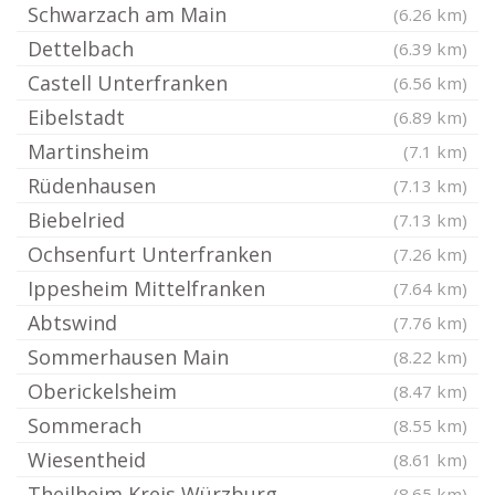
Schwarzach am Main
(6.26 km)
Dettelbach
(6.39 km)
Castell Unterfranken
(6.56 km)
Eibelstadt
(6.89 km)
Martinsheim
(7.1 km)
Rüdenhausen
(7.13 km)
Biebelried
(7.13 km)
Ochsenfurt Unterfranken
(7.26 km)
Ippesheim Mittelfranken
(7.64 km)
Abtswind
(7.76 km)
Sommerhausen Main
(8.22 km)
Oberickelsheim
(8.47 km)
Sommerach
(8.55 km)
Wiesentheid
(8.61 km)
Theilheim Kreis Würzburg
(8.65 km)