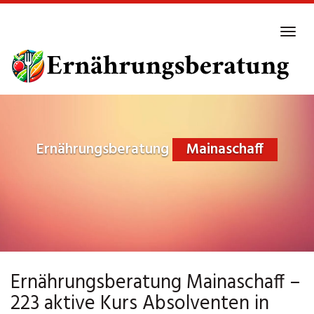
Skip
to
Tog
main
navi
content
Ernährungsberatung
Mainaschaff
Ernährungsberatung Mainaschaff –
223 aktive Kurs Absolventen in