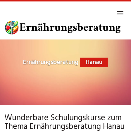
Skip
to
Tog
main
navi
content
Ernährungsberatung
Hanau
Wunderbare Schulungskurse zum
Thema Ernährungsberatung Hanau