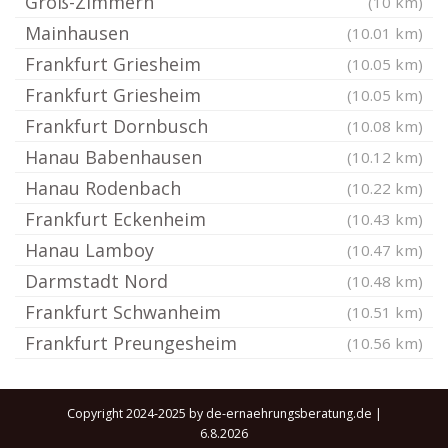
Groß-Zimmern
(10 km)
Mainhausen
(10.01 km)
Frankfurt Griesheim
(10.05 km)
Frankfurt Griesheim
(10.05 km)
Frankfurt Dornbusch
(10.08 km)
Hanau Babenhausen
(10.12 km)
Hanau Rodenbach
(10.22 km)
Frankfurt Eckenheim
(10.43 km)
Hanau Lamboy
(10.47 km)
Darmstadt Nord
(10.48 km)
Frankfurt Schwanheim
(10.51 km)
Frankfurt Preungesheim
(10.56 km)
Copyright 2024-2025 by de-ernaehrungsberatung.de |
6.8.2026