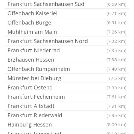
Frankfurt Sachsenhausen Süd
(6.59 km)
Offenbach Kaiserlei
(6.71 km)
Offenbach Bürgel
(6.91 km)
Mühlheim am Main
(7.26 km)
Frankfurt Sachsenhausen Nord
(7.32 km)
Frankfurt Niederrad
(7.35 km)
Erzhausen Hessen
(7.38 km)
Offenbach Rumpenheim
(7.48 km)
Münster bei Dieburg
(7.5 km)
Frankfurt Ostend
(7.55 km)
Frankfurt Fechenheim
(7.61 km)
Frankfurt Altstadt
(7.91 km)
Frankfurt Riederwald
(7.95 km)
Hainburg Hessen
(8.09 km)
Frankfurt Innenstadt
(8.12 km)