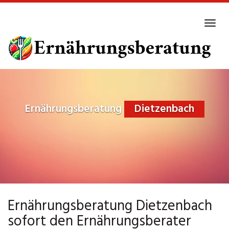
Skip
to
Tog
main
navi
content
Ernährungsberatung
Dietzenbach
Ernährungsberatung Dietzenbach
sofort den Ernährungsberater