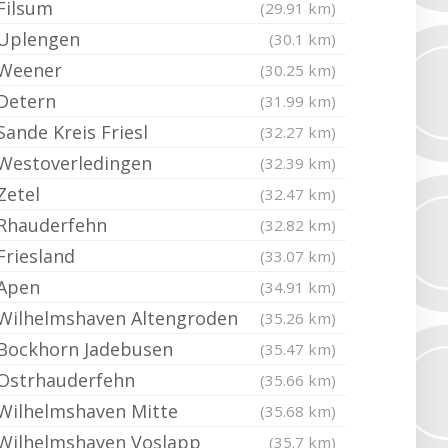
Filsum
(29.91 km)
Uplengen
(30.1 km)
Weener
(30.25 km)
Detern
(31.99 km)
Sande Kreis Friesl
(32.27 km)
Westoverledingen
(32.39 km)
Zetel
(32.47 km)
Rhauderfehn
(32.82 km)
Friesland
(33.07 km)
Apen
(34.91 km)
Wilhelmshaven Altengroden
(35.26 km)
Bockhorn Jadebusen
(35.47 km)
Ostrhauderfehn
(35.66 km)
Wilhelmshaven Mitte
(35.68 km)
Wilhelmshaven Voslapp
(35.7 km)