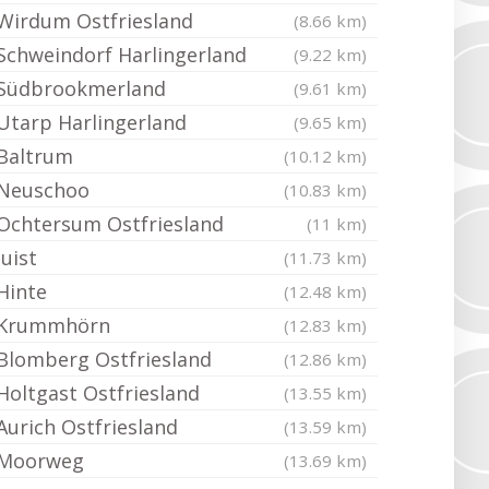
Wirdum Ostfriesland
(8.66 km)
Schweindorf Harlingerland
(9.22 km)
Südbrookmerland
(9.61 km)
Utarp Harlingerland
(9.65 km)
Baltrum
(10.12 km)
Neuschoo
(10.83 km)
Ochtersum Ostfriesland
(11 km)
Juist
(11.73 km)
Hinte
(12.48 km)
Krummhörn
(12.83 km)
Blomberg Ostfriesland
(12.86 km)
Holtgast Ostfriesland
(13.55 km)
Aurich Ostfriesland
(13.59 km)
Moorweg
(13.69 km)