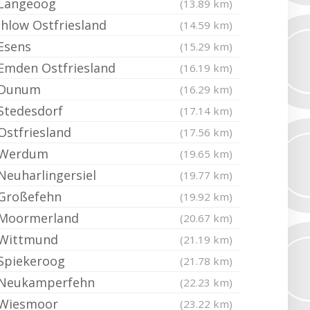
Langeoog
(13.89 km)
Ihlow Ostfriesland
(14.59 km)
Esens
(15.29 km)
Emden Ostfriesland
(16.19 km)
Dunum
(16.29 km)
Stedesdorf
(17.14 km)
Ostfriesland
(17.56 km)
Werdum
(19.65 km)
Neuharlingersiel
(19.77 km)
Großefehn
(19.92 km)
Moormerland
(20.67 km)
Wittmund
(21.19 km)
Spiekeroog
(21.78 km)
Neukamperfehn
(22.23 km)
Wiesmoor
(23.22 km)