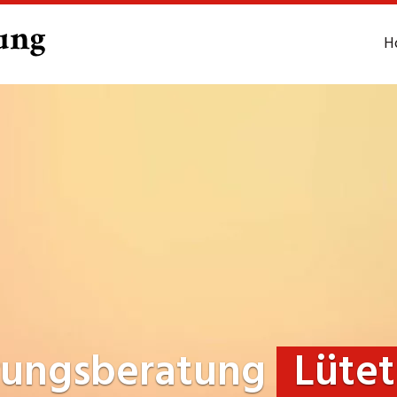
H
rungsberatung
Lüte