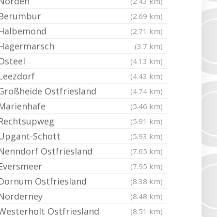
Norden
(2.43 km)
Berumbur
(2.69 km)
Halbemond
(2.71 km)
Hagermarsch
(3.7 km)
Osteel
(4.13 km)
Leezdorf
(4.43 km)
Großheide Ostfriesland
(4.74 km)
Marienhafe
(5.46 km)
Rechtsupweg
(5.91 km)
Upgant-Schott
(5.93 km)
Nenndorf Ostfriesland
(7.65 km)
Eversmeer
(7.95 km)
Dornum Ostfriesland
(8.38 km)
Norderney
(8.48 km)
Westerholt Ostfriesland
(8.51 km)