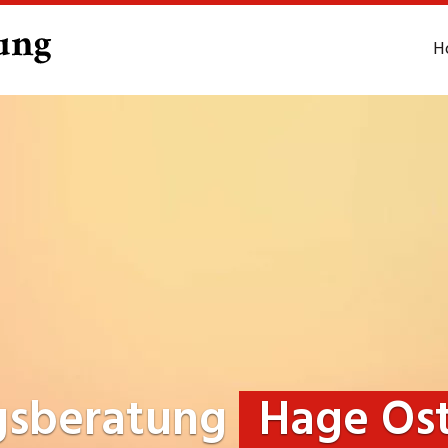
H
gsberatung
Hage Ost