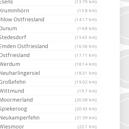
Esens
(13.79 km)
Krummhörn
(13.8 km)
Ihlow Ostfriesland
(14.17 km)
Dunum
(14.8 km)
Stedesdorf
(15.63 km)
Emden Ostfriesland
(16.56 km)
Ostfriesland
(17.11 km)
Werdum
(18.14 km)
Neuharlingersiel
(18.31 km)
Großefehn
(19.02 km)
Wittmund
(19.7 km)
Moormerland
(20.38 km)
Spiekeroog
(20.43 km)
Neukamperfehn
(21.59 km)
Wiesmoor
(22.1 km)