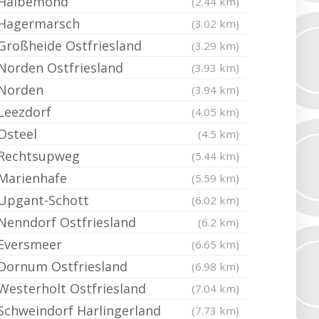
Halbemond
(2.44 km)
Hagermarsch
(3.02 km)
Großheide Ostfriesland
(3.29 km)
Norden Ostfriesland
(3.93 km)
Norden
(3.94 km)
Leezdorf
(4.05 km)
Osteel
(4.5 km)
Rechtsupweg
(5.44 km)
Marienhafe
(5.59 km)
Upgant-Schott
(6.02 km)
Nenndorf Ostfriesland
(6.2 km)
Eversmeer
(6.65 km)
Dornum Ostfriesland
(6.98 km)
Westerholt Ostfriesland
(7.04 km)
Schweindorf Harlingerland
(7.73 km)