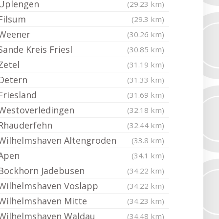
Uplengen
(29.23 km)
Filsum
(29.3 km)
Weener
(30.26 km)
Sande Kreis Friesl
(30.85 km)
Zetel
(31.19 km)
Detern
(31.33 km)
Friesland
(31.69 km)
Westoverledingen
(32.18 km)
Rhauderfehn
(32.44 km)
Wilhelmshaven Altengroden
(33.8 km)
Apen
(34.1 km)
Bockhorn Jadebusen
(34.22 km)
Wilhelmshaven Voslapp
(34.22 km)
Wilhelmshaven Mitte
(34.23 km)
Wilhelmshaven Waldau
(34.48 km)