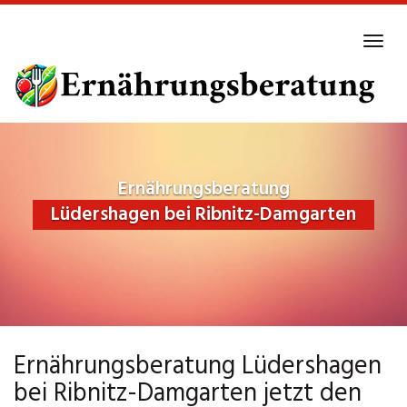
Skip
to
Tog
main
navi
content
Ernährungsberatung
Lüdershagen bei Ribnitz-Damgarten
Ernährungsberatung Lüdershagen
bei Ribnitz-Damgarten jetzt den