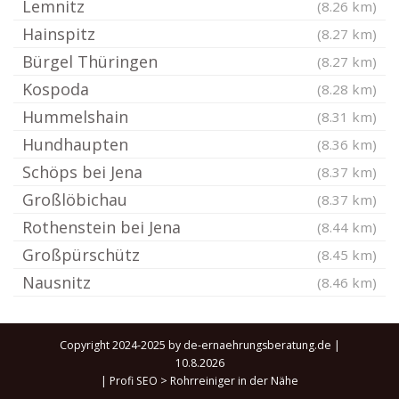
Lemnitz
(8.26 km)
Hainspitz
(8.27 km)
Bürgel Thüringen
(8.27 km)
Kospoda
(8.28 km)
Hummelshain
(8.31 km)
Hundhaupten
(8.36 km)
Schöps bei Jena
(8.37 km)
Großlöbichau
(8.37 km)
Rothenstein bei Jena
(8.44 km)
Großpürschütz
(8.45 km)
Nausnitz
(8.46 km)
Copyright 2024-2025 by de-ernaehrungsberatung.de |
10.8.2026
|
Profi SEO
>
Rohrreiniger in der Nähe