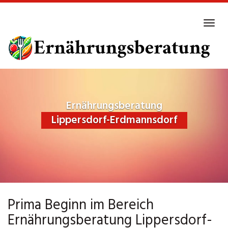
Skip
to
Tog
main
navi
content
Ernährungsberatung
Lippersdorf-Erdmannsdorf
Prima Beginn im Bereich
Ernährungsberatung Lippersdorf-