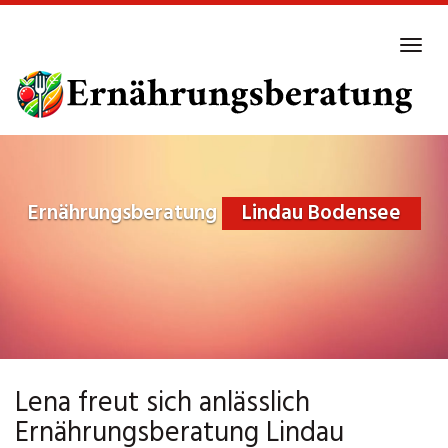
Skip
to
Tog
main
navi
content
Ernährungsberatung
Lindau Bodensee
Lena freut sich anlässlich
Ernährungsberatung Lindau