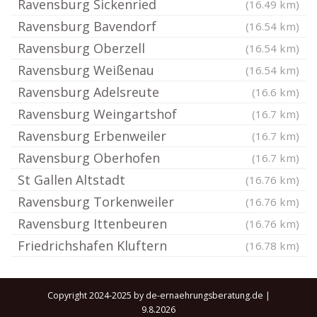
Ravensburg Sickenried
(16.49 km)
Ravensburg Bavendorf
(16.54 km)
Ravensburg Oberzell
(16.54 km)
Ravensburg Weißenau
(16.54 km)
Ravensburg Adelsreute
(16.6 km)
Ravensburg Weingartshof
(16.7 km)
Ravensburg Erbenweiler
(16.7 km)
Ravensburg Oberhofen
(16.7 km)
St Gallen Altstadt
(16.76 km)
Ravensburg Torkenweiler
(16.76 km)
Ravensburg Ittenbeuren
(16.76 km)
Friedrichshafen Kluftern
(16.78 km)
Copyright 2024-2025 by de-ernaehrungsberatung.de |
9.8.2026