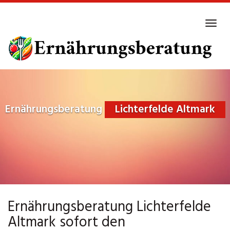
Skip
to
Tog
main
navi
content
Ernährungsberatung
Lichterfelde Altmark
Ernährungsberatung Lichterfelde
Altmark sofort den