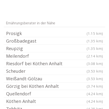
Ernährungsberater in der Nähe
Prosigk
(1.15 km)
Großbadegast
(1.35 km)
Reupzig
(1.35 km)
Meilendorf
(2.14 km)
Riesdorf bei Köthen Anhalt
(3.08 km)
Scheuder
(3.53 km)
Weißandt-Gölzau
(3.53 km)
Görzig bei Köthen Anhalt
(3.74 km)
Quellendorf
(4.24 km)
Köthen Anhalt
(4.24 km)
Zehbitz
(4.25 km)