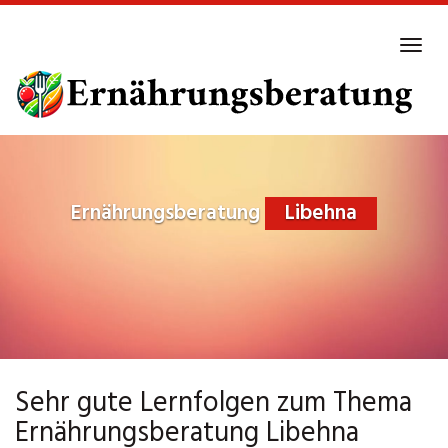
Skip
to
Tog
main
navi
content
Ernährungsberatung
Libehna
Sehr gute Lernfolgen zum Thema
Ernährungsberatung Libehna