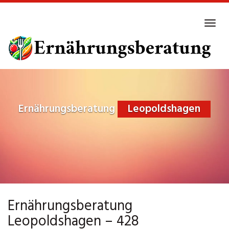
Skip
to
Tog
main
navi
content
Ernährungsberatung
Leopoldshagen
Ernährungsberatung
Leopoldshagen – 428