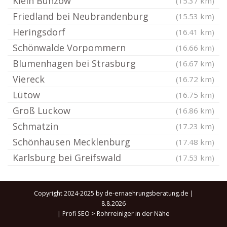
Klein Bünzow
(15.37 km)
Friedland bei Neubrandenburg
(15.53 km)
Heringsdorf
(16.41 km)
Schönwalde Vorpommern
(16.66 km)
Blumenhagen bei Strasburg
(16.67 km)
Viereck
(16.72 km)
Lütow
(16.75 km)
Groß Luckow
(16.86 km)
Schmatzin
(17.23 km)
Schönhausen Mecklenburg
(17.48 km)
Karlsburg bei Greifswald
(17.53 km)
Copyright 2024-2025 by de-ernaehrungsberatung.de |
8.8.2026
|
Profi SEO
>
Rohrreiniger in der Nähe