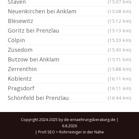
Staven
(15.07 km)
Neuenkirchen bei Anklam
(15.08 km)
Blesewitz
(15.12 km)
Göritz bei Prenzlau
(15.13 km)
Cölpin
(15.33 km)
Züsedom
(15.43 km)
Butzow bei Anklam
(15.71 km)
Zerrenthin
(15.88 km)
Koblentz
(16.11 km)
Pragsdorf
(16.11 km)
Schönfeld bei Prenzlau
(16.44 km)
Copyright 2024-2025 by de-ernaehrungsberatung.de |
6.8.2026
|
Profi SEO
>
Rohrreiniger in der Nähe