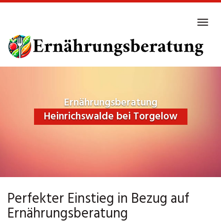
Skip
to
Tog
main
navi
content
Ernährungsberatung
Heinrichswalde bei Torgelow
Perfekter Einstieg in Bezug auf
Ernährungsberatung